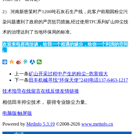
2
）
河南新密某时产
1200
吨石灰石生产线，此客户前期因粉尘污
使用
系列矿山抑尘技
染问题遭到了政府的严厉惩罚措施,经过
TFC
术
的治理达到了当地环保局的标准。
欢迎来电咨询洽谈，给我一个相遇的缘分，给你一个利润的空间
。
上一条
矿山开采过程中产生的粉尘~危害很大
下一条
田丰机械寻找“环保天使”24H电话137-6463-1217
技术指导
在线留言
在线反馈
友情链接
相信田丰抑尘技术， 获得专业除尘力量。
电脑版
|
触屏版
Powered by
MetInfo 5.3.19
©2008-2026
www.metinfo.cn