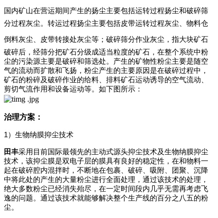
国内
矿山在营运期间产生的扬尘主要包括运转过程扬尘和破碎筛
分过程灰尘。转运过程扬尘主要包括皮带运转过程
灰
尘、物料仓
倒料
灰
尘、皮带转接处
灰
尘等；破碎筛分作业
灰
尘，指大块矿石
破碎后，经筛分把矿石分级成适当粒度的矿石，在整个系统中粉
尘的污染源主要是破碎和筛选处。产生的矿物性粉尘主要是随空
气的流动而扩散和飞扬，粉尘产生的主要原因是在破碎过程中，
矿石的粉碎及破碎作业的给料、排料矿石运动诱导的空气流动、
剪切气流作用和设备运动等。如下图所示：
治理方案：
1
）生物纳膜抑尘技术
田丰
采用目前国际最领先的主动式源头抑尘技术及生物纳膜抑尘
技术，该抑尘膜是双电子层的膜具有良好的稳定性，在和物料一
起在破碎腔内混拌时，不断地在包裹、破碎、吸附、团聚、沉降
中将此处的产生的大量粉尘进行全面处理，通过该技术的处理，
绝大多数粉尘已经消失殆尽，在一定时间段内几乎无需再考虑飞
逸的问题。通过该技术就能够解决整个生产线的百分之八五的粉
尘。