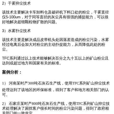
2
）干雾抑尘技术
该技术主要解决卡车卸料仓及破碎机下料口处的粉尘，干雾直径
5-100um
仅
，对于同等直径的灰尘具有很强的捕捉能力，可以很
好地解决超细颗粒物扩散的问题。
3
）水雾扑尘技术
该技术主要是解决成品皮带机头处因落差造成的粉尘污染，水雾
经过电离后会加大对粉尘的主动扑捉能力，从而降低此处的粉
尘。
TFC系列
通过以上技术能够解决百分之九十五以上的矿山粉尘且
达到或超过地方和国家有关的标准。
案例分析：
使用
系列矿山抑尘
1） 河南某时产300吨石灰石生产线，
TFC
技术
处理达到了该地区的环保标准，得到了客户和地方相关部门的认
可。
2
）
石家庄某时产
800
吨石灰石生产线，
使用TFC系列矿山抑尘技
术
处理解决了困扰客户很长时间的粉尘污染问题，得到了政府相
关部门的一致肯定。